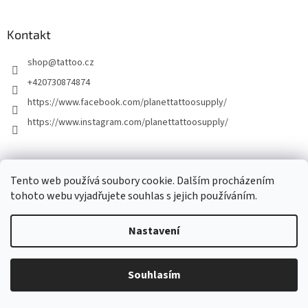
Kontakt
shop
@
tattoo.cz
+420730874874
https://www.facebook.com/planettattoosupply/
https://www.instagram.com/planettattoosupply/
│Platební brána │
Naše tetovací studio │
Tento web používá soubory cookie. Dalším procházením
tohoto webu vyjadřujete souhlas s jejich používáním.
Nastavení
Vytvořil Shoptet
Přímý prodej zboží pouze do 15 hodin. Výdej objednávek po domluvě
Souhlasím
Copyright 2026
Planet Tattoo Supply
. Všechna práva vyhrazena.
možný do 17 hodin! Děkujeme za pochopení.