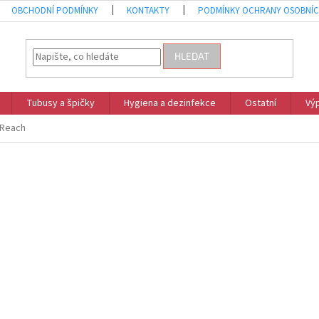
OBCHODNÍ PODMÍNKY
KONTAKTY
PODMÍNKY OCHRANY OSOBNÍC
HLEDAT
Tubusy a špičky
Hygiena a dezinfekce
Ostatní
Vý
U Reach