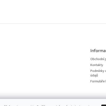
Informa
Obchodní 
Kontakty
Podmínky 
údajů
Formuláře 
│Platební brána │
Naše tetovací studio │