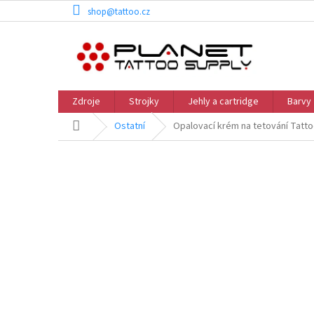
Přejít
shop@tattoo.cz
na
obsah
Zdroje
Strojky
Jehly a cartridge
Barvy
Domů
Ostatní
Opalovací krém na tetování Tatt