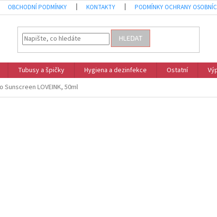
OBCHODNÍ PODMÍNKY
KONTAKTY
PODMÍNKY OCHRANY OSOBNÍC
HLEDAT
Tubusy a špičky
Hygiena a dezinfekce
Ostatní
Vý
oo Sunscreen LOVEINK, 50ml