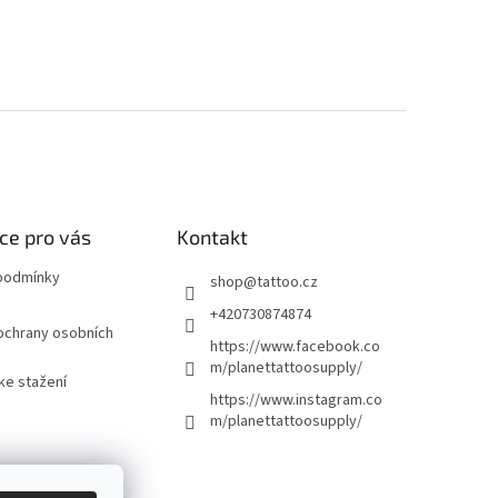
ce pro vás
Kontakt
podmínky
shop
@
tattoo.cz
+420730874874
ochrany osobních
https://www.facebook.co
m/planettattoosupply/
ke stažení
https://www.instagram.co
m/planettattoosupply/