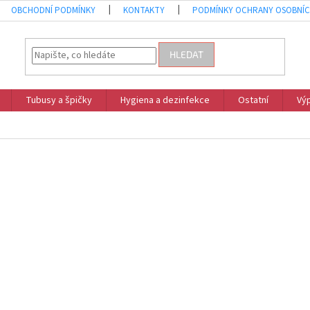
OBCHODNÍ PODMÍNKY
KONTAKTY
PODMÍNKY OCHRANY OSOBNÍC
HLEDAT
Tubusy a špičky
Hygiena a dezinfekce
Ostatní
Vý