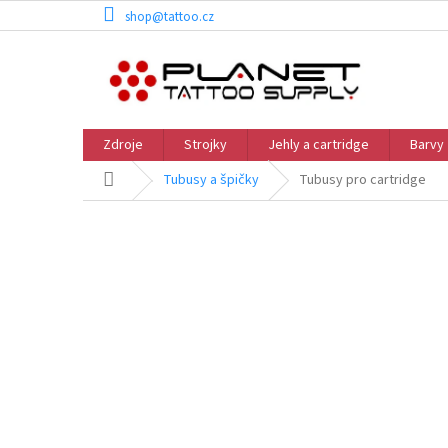
Přejít
shop@tattoo.cz
na
obsah
Zdroje
Strojky
Jehly a cartridge
Barvy
Domů
Tubusy a špičky
Tubusy pro cartridge