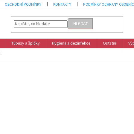
OBCHODNÍ PODMÍNKY
KONTAKTY
PODMÍNKY OCHRANY OSOBNÍC
HLEDAT
Tubusy a špičky
Hygiena a dezinfekce
Ostatní
Vý
l