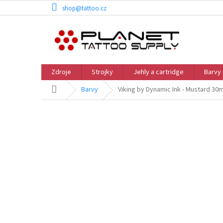
Přejít
shop@tattoo.cz
na
obsah
Zdroje
Strojky
Jehly a cartridge
Barvy
Domů
Barvy
Viking by Dynamic Ink - Mustard 30m