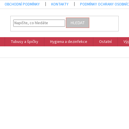
OBCHODNÍ PODMÍNKY
KONTAKTY
PODMÍNKY OCHRANY OSOBNÍC
HLEDAT
Tubusy a špičky
Hygiena a dezinfekce
Ostatní
Vý