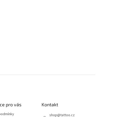
ce pro vás
Kontakt
podmínky
shop
@
tattoo.cz