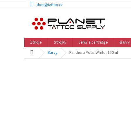
Přejít
shop@tattoo.cz
na
obsah
Zdroje
Strojky
Jehly a cartridge
Barvy
Domů
Barvy
Panthera Polar White, 150ml