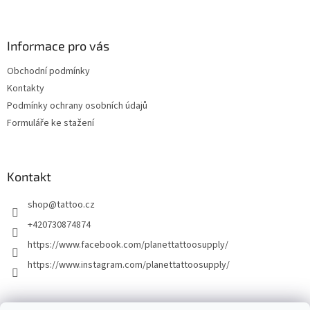
Informace pro vás
Obchodní podmínky
Kontakty
Podmínky ochrany osobních údajů
Formuláře ke stažení
Kontakt
shop
@
tattoo.cz
+420730874874
https://www.facebook.com/planettattoosupply/
https://www.instagram.com/planettattoosupply/
│Platební brána │
Naše tetovací studio │