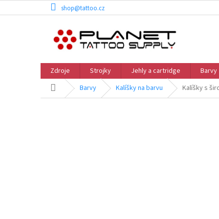
Přejít
shop@tattoo.cz
na
obsah
Zdroje
Strojky
Jehly a cartridge
Barvy
Domů
Barvy
Kalíšky na barvu
Kalíšky s ši