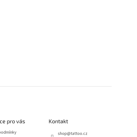
ce pro vás
Kontakt
podmínky
shop
@
tattoo.cz