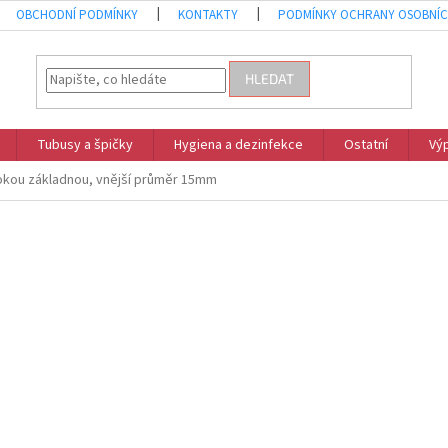
OBCHODNÍ PODMÍNKY
KONTAKTY
PODMÍNKY OCHRANY OSOBNÍC
HLEDAT
Tubusy a špičky
Hygiena a dezinfekce
Ostatní
Vý
rokou základnou, vnější průměr 15mm