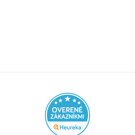
Z
á
p
a
t
í