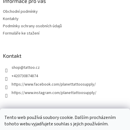
Informace pro vás
Obchodní podmínky
Kontakty
Podmínky ochrany osobních údajů
Formuláře ke stažení
Kontakt
shop
@
tattoo.cz
+420730874874
https://www.facebook.com/planettattoosupply/
https://www.instagram.com/planettattoosupply/
│Platební brána │
Naše tetovací studio │
Tento web používá soubory cookie. Dalším procházením
tohoto webu vyjadřujete souhlas s jejich používáním.