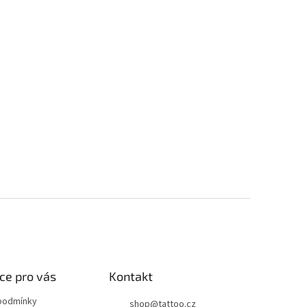
ce pro vás
Kontakt
podmínky
shop
@
tattoo.cz