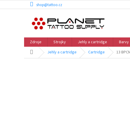
Přejít
shop@tattoo.cz
na
obsah
Zdroje
Strojky
Jehly a cartridge
Barvy
Domů
Jehly a cartridge
Cartridge
13 BPCM 