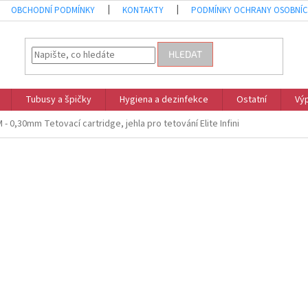
OBCHODNÍ PODMÍNKY
KONTAKTY
PODMÍNKY OCHRANY OSOBNÍC
HLEDAT
Tubusy a špičky
Hygiena a dezinfekce
Ostatní
Vý
- 0,30mm Tetovací cartridge, jehla pro tetování Elite Infini