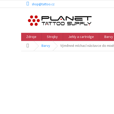
Přejít
shop@tattoo.cz
na
obsah
Zdroje
Strojky
Jehly a cartridge
Barvy
Domů
Barvy
Výměnné míchací nástavce do mixér