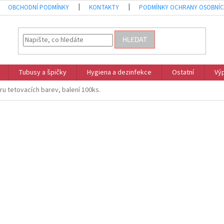
OBCHODNÍ PODMÍNKY
KONTAKTY
PODMÍNKY OCHRANY OSOBNÍC
HLEDAT
Tubusy a špičky
Hygiena a dezinfekce
Ostatní
Vý
u tetovacích barev, balení 100ks.