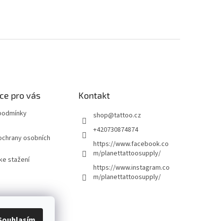
ce pro vás
Kontakt
podmínky
shop
@
tattoo.cz
+420730874874
ochrany osobních
https://www.facebook.co
m/planettattoosupply/
ke stažení
https://www.instagram.co
m/planettattoosupply/
Souhlasím