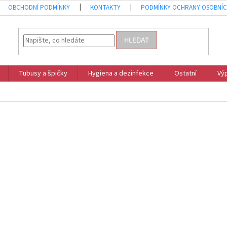
OBCHODNÍ PODMÍNKY
KONTAKTY
PODMÍNKY OCHRANY OSOBNÍC
HLEDAT
Tubusy a špičky
Hygiena a dezinfekce
Ostatní
Vý