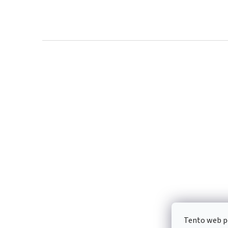
Z
á
p
a
t
í
Tento web p