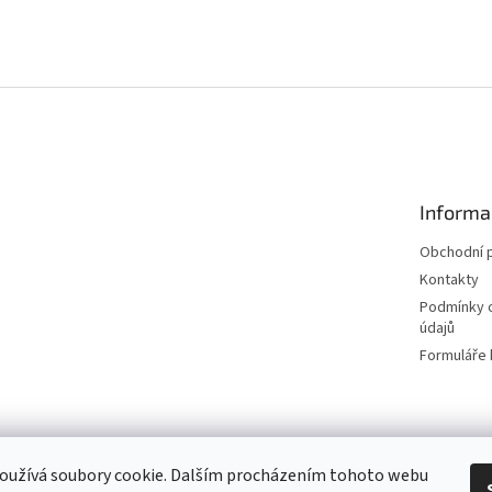
Informa
Obchodní 
Kontakty
Podmínky 
údajů
Formuláře 
│Platební brána │
Naše tetovací studio │
oužívá soubory cookie. Dalším procházením tohoto webu