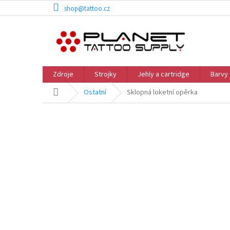
Přejít
shop@tattoo.cz
na
obsah
Zdroje
Strojky
Jehly a cartridge
Barvy
Domů
Ostatní
Sklopná loketní opěrka