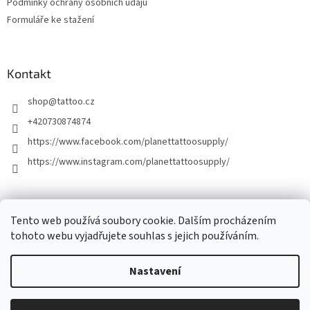
Podmínky ochrany osobních údajů
Formuláře ke stažení
Kontakt
shop
@
tattoo.cz
+420730874874
https://www.facebook.com/planettattoosupply/
https://www.instagram.com/planettattoosupply/
│Platební brána │
Naše tetovací studio │
Tento web používá soubory cookie. Dalším procházením
tohoto webu vyjadřujete souhlas s jejich používáním.
Nastavení
Vytvořil Shoptet