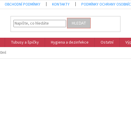
OBCHODNÍ PODMÍNKY
KONTAKTY
PODMÍNKY OCHRANY OSOBNÍC
HLEDAT
Tubusy a špičky
Hygiena a dezinfekce
Ostatní
Vý
30ml