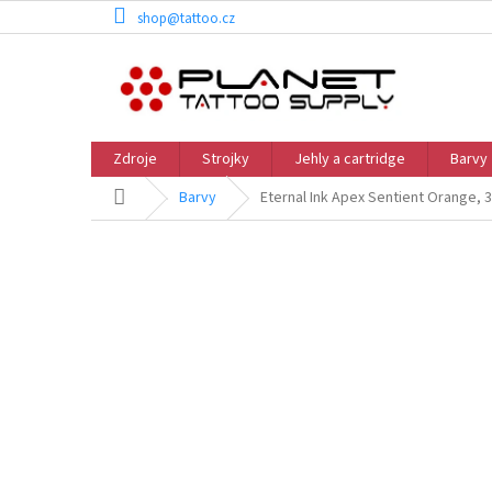
Přejít
shop@tattoo.cz
na
obsah
Zdroje
Strojky
Jehly a cartridge
Barvy
Domů
Barvy
Eternal Ink Apex Sentient Orange, 