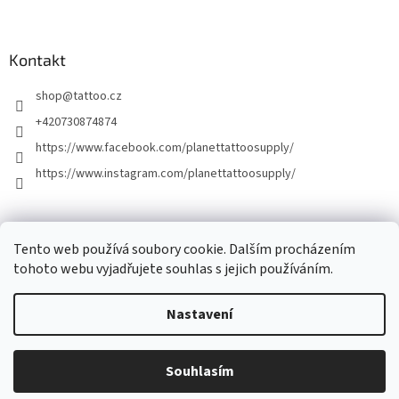
Kontakt
shop
@
tattoo.cz
+420730874874
https://www.facebook.com/planettattoosupply/
https://www.instagram.com/planettattoosupply/
│Platební brána │
Naše tetovací studio │
Tento web používá soubory cookie. Dalším procházením
tohoto webu vyjadřujete souhlas s jejich používáním.
Nastavení
Vytvořil Shoptet
Přímý prodej zboží pouze do 15 hodin. Výdej objednávek po domluvě
Souhlasím
Copyright 2026
Planet Tattoo Supply
. Všechna práva vyhrazena.
možný do 17 hodin! Děkujeme za pochopení.