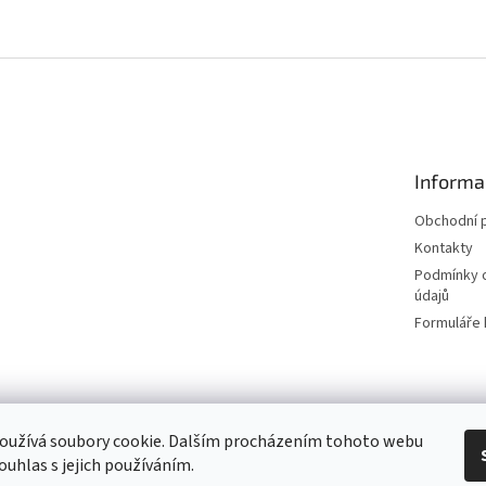
Informa
Obchodní 
Kontakty
Podmínky 
údajů
Formuláře 
│Platební brána │
Naše tetovací studio │
oužívá soubory cookie. Dalším procházením tohoto webu
ouhlas s jejich používáním.