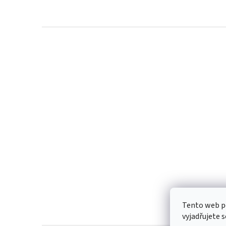
Z
á
p
a
t
í
Tento web p
vyjadřujete s