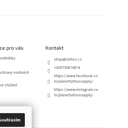
ce pro vás
Kontakt
podmínky
shop
@
tattoo.cz
+420730874874
ochrany osobních
https://www.facebook.co
m/planettattoosupply/
ke stažení
https://www.instagram.co
m/planettattoosupply/
Souhlasím