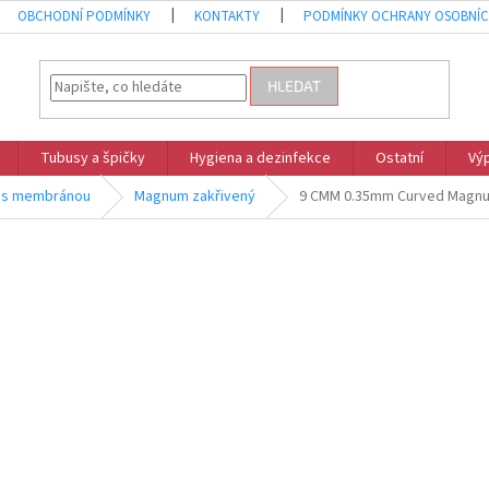
OBCHODNÍ PODMÍNKY
KONTAKTY
PODMÍNKY OCHRANY OSOBNÍC
HLEDAT
Tubusy a špičky
Hygiena a dezinfekce
Ostatní
Vý
I - s membránou
Magnum zakřivený
9 CMM 0.35mm Curved Magnum 