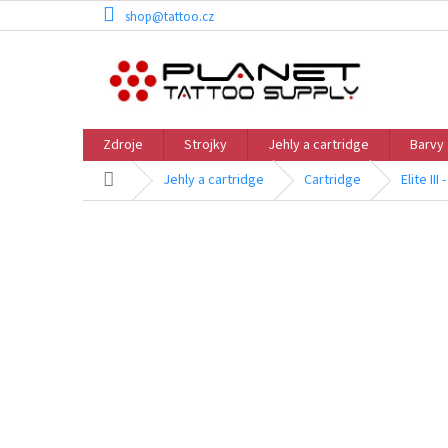
Přejít
shop@tattoo.cz
na
obsah
Zdroje
Strojky
Jehly a cartridge
Barvy
Domů
Jehly a cartridge
Cartridge
Elite II