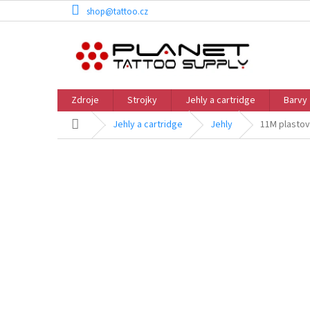
Přejít
shop@tattoo.cz
na
obsah
Zdroje
Strojky
Jehly a cartridge
Barvy
Domů
Jehly a cartridge
Jehly
11M plastov