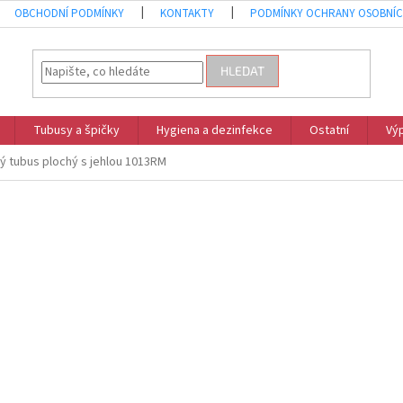
OBCHODNÍ PODMÍNKY
KONTAKTY
PODMÍNKY OCHRANY OSOBNÍC
HLEDAT
Tubusy a špičky
Hygiena a dezinfekce
Ostatní
Vý
ý tubus plochý s jehlou 1013RM